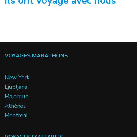
Ils ont voyagé avec nous
VOYAGES MARATHONS
New-York
Ljubljana
Majorque
Athènes
Montréal
VOYAGES D'AFFAIRES